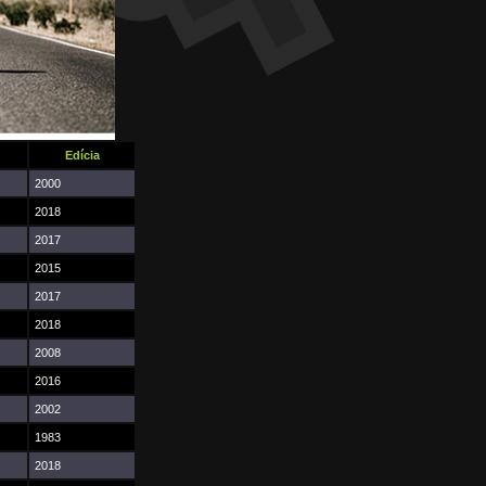
Edícia
2000
2018
2017
2015
2017
2018
2008
2016
2002
1983
2018