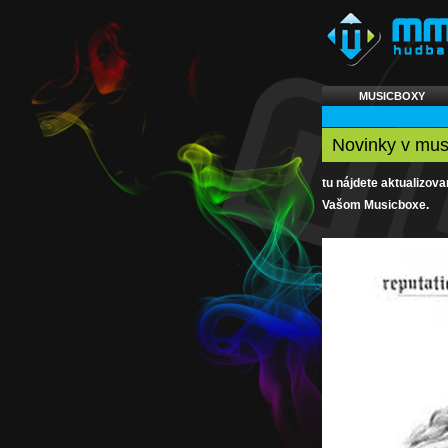
MUSICBOXY
Novinky v mus
tu nájdete aktualizov
Vašom Musicboxe.