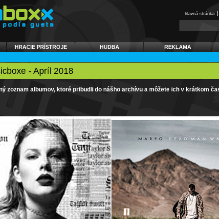
hlavná stránka
HRACIE PRÍSTROJE
HUDBA
REKLAMA
icboxe - Apríl 2018
aný zoznam albumov, ktoré pribudli do nášho archívu a môžete ich v krátkom č