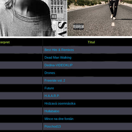
terpret
Titul
Best Hits & Remixes
Dead Man Walking
Dedina-VIDEOKLIP
Drones
Freeride vol. 2
Future
H.A.A.R.P.
Hrdzavá osemnástka
Hullabaloo
Mince na dne fontán
Poschod13