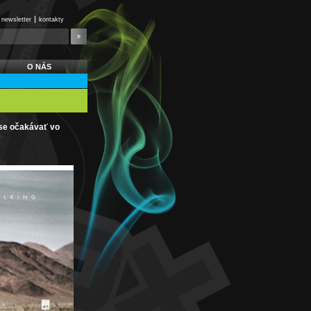
newsletter
kontakty
O NÁS
ase očakávať vo