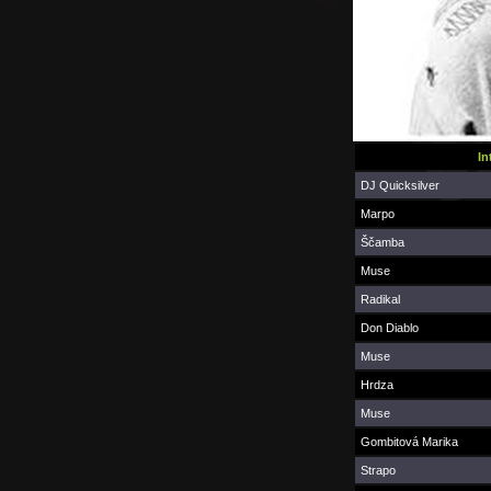
In
DJ Quicksilver
Marpo
Ščamba
Muse
Radikal
Don Diablo
Muse
Hrdza
Muse
Gombitová Marika
Strapo