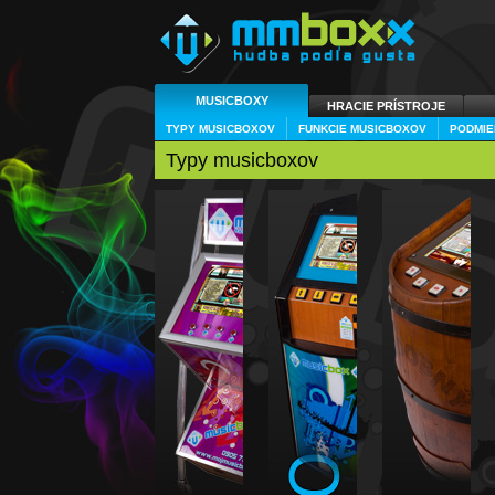
MUSICBOXY
HRACIE PRÍSTROJE
TYPY MUSICBOXOV
FUNKCIE MUSICBOXOV
PODMIE
Typy musicboxov