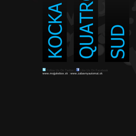
Follow Us On Twitter
|
Like Us On Facebook
www.mojjukebox.sk
|
www.zabavnyautomat.sk