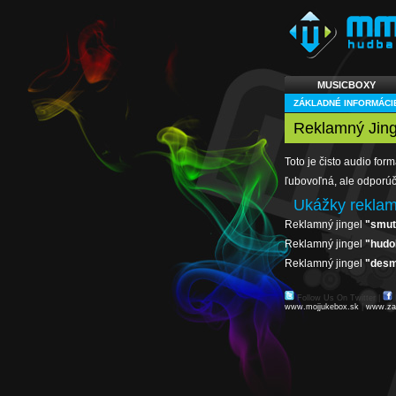
MUSICBOXY
ZÁKLADNÉ INFORMÁCI
Reklamný Jing
Toto je čisto audio fo
ľubovoľná, ale odporúč
Ukážky reklam
Reklamný jingel
"smut
Reklamný jingel
"hudo
Reklamný jingel
"desm
Follow Us On Twitter
|
www.mojjukebox.sk
|
www.za