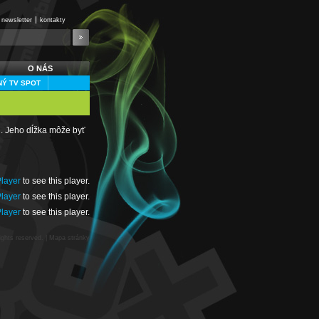
newsletter
kontakty
O NÁS
Ý TV SPOT
i. Jeho dĺžka môže byť
Player
to see this player.
Player
to see this player.
Player
to see this player.
ights reserved. |
Mapa stránky