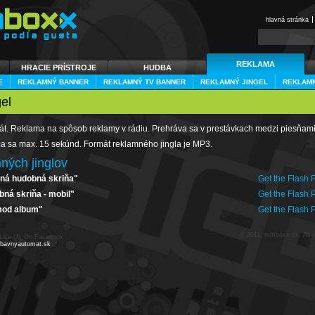
hlavná stránka
REKLAMA
HRACIE PRÍSTROJE
HUDBA
E
REKLAMNÝ BANNER
REKLAMNÝ TV BANNER
REKLAMNÝ JINGEL
REKLAMN
el
rmát. Reklama na spôsob reklamy v rádiu. Prehráva sa v prestávkach medzi piesňam
a sa max. 15 sekúnd. Formát reklamného jingla je MP3.
ných jinglov
ná hudobná skriňa"
Get the Flash 
bná skriňa - mobil"
Get the Flash 
od album"
Get the Flash 
© 2011, mmboxx.sk. All r
Like Us On Facebook
bavnyautomat.sk